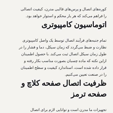
صفحه گرافیتی فیات آلیس
لنت ترمز برنزی
کوره‌های اتصال و پرس‌های قالبی مدرن، کیفیت اتصالی
صفحه گیربکس لودر چینی
لنت ترمز الکتروموتور
را فراهم می‌کند که هر بار محکم و استوار خواهد بود.
اتوماسیون کامپیوتری
صفحه گیربکس میتسوبیشی
لنت ورق
صفحه گیربکس جی سی بی بنفورد
لنت کلاچ ماشین آلات پرس
تمام جنبه‌های فرآیند اتصال توسط یک واصل کامپیوتری
صفحه گیربکس ماشین های نظامی
نظارت و ضبط می‌گردد که زمان سیکل، دما و فشار را در
لنت کفشکی
طول زمان سیکل اتصال ثبت می‌کند. با حصول اطمینان
صفحه گیربکس برنزی زداف
باند ترمز گیربکس
ازاین نکته که ماده چسبان بصورت مناسب بکار رفته و
صفحه گرافیتی گیربکس
قرار داده شده است، استاندارد کیفیت و سطح اطمینان
لنت کفشکی
را در صنعت تعیین می‌کنیم.
صفحه گیربکس غلطک
لنت ترمز تراکتور
ظرفیت اتصال صفحه کلاچ و
لنت برنزی لقمه ای ماشین مسابقه
لنت ترمز لیفتراک
صفحه ترمز
فروش صفحه گرافیتی گیربکس
باند گیربکس
تجهیزات ما مدرن است و توانایی لازم برای اتصال