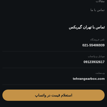
مقالات
تماس با ما
تماس با تهران گیربکس
تلفن فروشگاه
021-55406939
موبایل و واتساپ
09123932617
وب‌سایت
tehrangearbox.com
استعلام قیمت در واتساپ