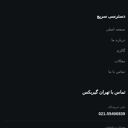
صفحه گیربکس ولوو
دسترسی سریع
صفحه گیربکس لیفتراک
صفحه اصلی
درباره ما
گالری
مقالات
تماس با ما
تماس با تهران گیربکس
تلفن فروشگاه
021-55406939
موبایل و واتساپ