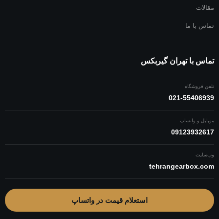
مقالات
تماس با ما
تماس با تهران گیربکس
تلفن فروشگاه
021-55406939
موبایل و واتساپ
09123932617
وب‌سایت
tehrangearbox.com
استعلام قیمت در واتساپ