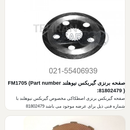
صفحه برنزی گیربکس نیوهلند
(Part number
FM1705
:81802479 )
صفحه گیربکس برنزی اصطکاکی مخصوص گیربکس نیوهلند با
شماره فنی ذیل برای عرضه موجود می باشد 81802479