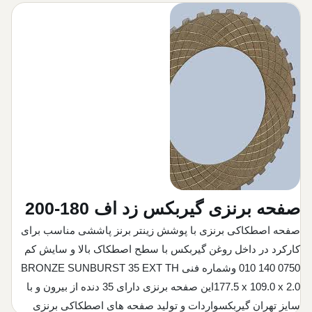
صفحه گرافیتی فیات آلیس
لنت ترمز برنزی
صفحه گیربکس لودر چینی
لنت ترمز الکتروموتور
صفحه گیربکس میتسوبیشی
لنت ورق
صفحه گیربکس جی سی بی بنفورد
لنت کلاچ ماشین آلات پرس
صفحه گیربکس ماشین های نظامی
لنت کفشکی
صفحه گیربکس برنزی زداف
باند ترمز گیربکس
صفحه گرافیتی گیربکس
لنت کفشکی
صفحه برنزی گیربکس زد اف 180-200
صفحه گیربکس غلطک
لنت ترمز تراکتور
صفحه اصطکاکی برنزی با پوشش زینتر برنز پاششی مناسب برای
لنت برنزی لقمه ای ماشین مسابقه
لنت ترمز لیفتراک
کارکرد در داخل روغن گیربکس با سطح اصطکاک بالا و سایش کم
0750 140 010 وشماره فنی BRONZE SUNBURST 35 EXT TH
فروش صفحه گرافیتی گیربکس
177.5 x 109.0 x 2.0این صفحه برنزی دارای 35 دنده از بیرون و با
باند گیربکس
سایز تهران گیربکسواردات و تولید صفحه های اصطکاکی برنزی