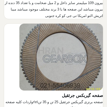
بیرون 109 میلیمتر سایز داخل و 2 میل ضخامت و با تعداد 35 دنده از
بیرون میباشد این صفحه ها با 3 برند مختلف موجود میباشد میبا
اتریش التو امریکا تی جی کو کره جنوبی
صفحه گیربکس جرثقیل
صفحه برنزی گیربکس جرثقیل 25 تن و 35 تن\r\nواردات کلیه صفحه