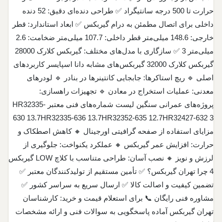
لنت کلاف بافته شده
گیربکس کامل یانمار
حرارت تا 500 درجه سانتیگراد ✅ طراحی دنده‌ای دقیق: 52 دنده
صفحه گیربکس لیفتراک
صفحه چرخ و فرمان
صفحه گرافیتی جاندیر
صفحه آهنی جاندیر
قطعات یدکی کشنده های بندری
لنت ترمز صنعتی
داخلی برای اتصال مطمئن به درام گیربکس ✅ ابعاد استاندارد: قطر
گیربکس کامل زداف دریایی
صفحه گرافیتی لیفتراک
خارجی: 148.6 میلی‌متر قطر داخلی: 107.7 میلی‌متر ضخامت: 2.6
صفحه گرافیتی کیس
صفحه آهنی کیس
لنت فردو
انواع صفحه و دیسک های خشک و روغنی گیربکس
میلی‌متر 3 ✅ سازگاری با مدل‌های مختلف: گیربکس کلارک 28000
صفحه آهنی گیربکس لیفتراک
صفحه گرافیتی دوسان
صفحه آهنی دوسان
گیربکس کلارک 32000 گیربکس‌های مشابه دانا اسپایسر کاربردهای
لنت ضربه ای پرس
لنت کلاچ کلوین کشتی
صفحه برنزی گیربکس لیفتراک
اصلی 🔹 ریچ استاکرها: جابجایی کانتینرها در بنادر 🔹 لودرهای
صفحه گرافیتی گیربکس لیفتراک
صفحه گیربکس ماشینهای سواری اتوماتیک
لنت کلاف
معدنی: عملیات استخراج در معادن 🔹 تجهیزات راهسازی:
فروش انواع کلاچ و ترمز کشتی سازی
صفحه پلیت پره ای
صفحه های گیربکس گرافیتی دریایی
صفحه آهنی گیربکس
پروژه‌های عمرانی سنگین لیست شماره‌های فنی معتبر HR32335-
لنت جرثقیل دماگ
فروش انواع قطعات یدکی دریایی وادوات ساحلی
630 13.7HR32335-636 13.7HR32352-635 12.7HR32427-632 3
صفحه اصطکاکی ماشین آلات راهسازی
صفحه گیربکس آهنی میتسوبیشی
لنت پرس ضربه ای
مزایای استفاده از صفحه گرافیتی اورجینال 🔸 کاهش اصطکاک و
ایمپلر واتر پمپ دریایی
صفحه گرافیتی دستگاه تراش
حرارت: افزایش عمر گیربکس 🔸 عملکرد یکنواخت: جلوگیری از
صفحه گیربکس لیفتراک سهند
لنت دستگاه چاپ
لرزش و نویز 🔸 نصب آسان: طراحی متناسب با کلاچ LOW گیربکس
صفحه گیربکس ماشینهای سواری
انواع ترمز لنت فردو
4 چرا تهران گیربکس؟ ✅ تأمین مستقیم از تولیدکنندگان معتبر ✅
کیت کامل گیربکسهای اتوماتیک
تضمین کیفیت و اصالت کالا ✅ ارسال سریع به سراسر کشور ✅
لنت وینچ
مشاوره فنی رایگان 📞 برای استعلام قیمت و خرید: کارشناسان
لوازم گیربکس کیا هیوندای مزدا بنز و بی ام و
انواع لنت لقمه ای
تهران گیربکس آماده پاسخگویی به سوالات فنی و ارائه مشخصات