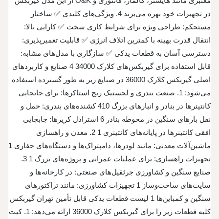
معتبری مانند هایستر، کالمار، فانتوزی و O&K از این مدل گیربکس
در تجهیزات خود بهره می‌برند 4. ویژگی‌های کلیدی ✅ ساختار
مستحکم: طراحی ویژه برای شرایط کاری سخت ✅ کارایی بالا:
انتقال قدرت بهینه با کمترین اتلاف انرژی ✅ قابلیت تعمیرپذیری:
دسترسی آسان به قطعات یدکی ✅ سازگاری با مدل‌های مشابه:
قابل استفاده برای گیربکس‌های کلارک 34000 4 صنایع و کاربردهای
اصلی گیربکس کلارک 36000 در صنایع زیر به طور گسترده استفاده
می‌شود: 1. صنعت بندری و لجستیک ریچ استاکرها: برای جابجایی
کانتینرها در بنادر و انبارهای بزرگ 410 کشنده‌های بندری: حمل و
نقل بارهای سنگین در محوطه بنادر 6 استرادل کریرها: جابجایی
افقی کانتینرها در پایانه‌های کانتینری 1 2. معدن و راهسازی
ماشین‌آلات معدنی: مانند لودرها، دامپتراک‌ها و دستگاه‌های حفاری 1
تجهیزات راهسازی: برای عملیات عمرانی و پروژه‌های بزرگ 1 3.
صنایع سنگین و کشاورزی جرثقیل‌های صنعتی: در کارخانه‌ها و
سایت‌های ساخت‌وساز 1 تجهیزات کشاورزی: مانند تراکتورهای
سنگین و کمباین‌ها 1 لیست قطعات یدکی قابل تأمین تهران گیربکس
کلیه قطعات زیر را برای گیربکس کلارک 36000 ارائه می‌دهد: 1. کیت