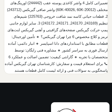
تعمیراتی کامل 4 واشر کاغذی پوسته عقب (244442) اورینگ‌های
مختلف (60K-40026, 60K-20012) واشر صافی گیربکس (243712)
2. قطعات حیاتی کاسه نمد شافت خروجی (225763) شیم‌های
تنظیم (243169, 243170, 243171, 243172) 3. سایر لوازم جانبی
پمپ حرکت گیربکس صفحه‌های گرافیتی و آهنی گیربکس لنت‌های
ترمز و کلاچ مخصوص 6 چرا تهران گیربکس؟ 🔸 تأمین اورجینال:
قطعات مطابق با استانداردهای دانا اسپایسر 🔸 انبار دائمی: آماده
ارسال فوری به سراسر کشور 🔸 مشاوره فنی رایگان: توسط
متخصصان با تجربه 🔸 گارانتی کیفیت: تضمین اصالت و عملکرد 6
📞 برای استعلام قیمت و سفارش: کارشناسان تهران گیربکس آماده
پاسخگویی به سوالات فنی و ارائه لیست کامل قطعات هستند