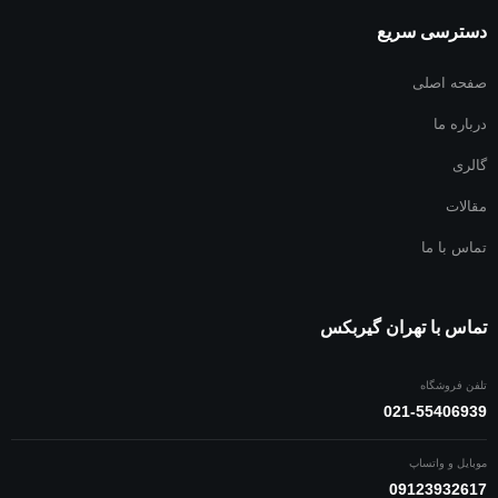
صفحه گیربکس ولوو
دسترسی سریع
صفحه گیربکس لیفتراک
صفحه اصلی
درباره ما
گالری
مقالات
تماس با ما
تماس با تهران گیربکس
تلفن فروشگاه
021-55406939
موبایل و واتساپ
09123932617