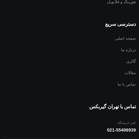
هوزینگ و فلایویل
صفحه گیربکس ولوو
صفحه گیربکس لیفتراک
دسترسی سریع
صفحه اصلی
درباره ما
گالری
مقالات
تماس با ما
تماس با تهران گیربکس
تلفن فروشگاه
021-55406939