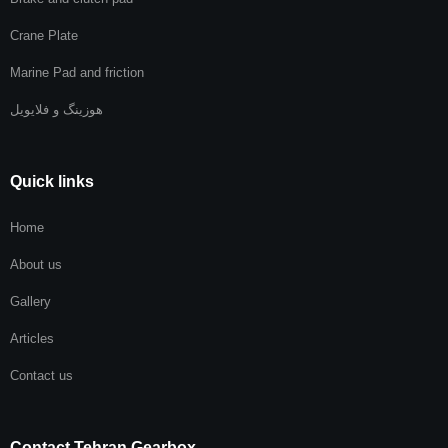
Fiatallis friction disc
bronze press brake
Crane Plate
Loader Friction Disc
electric motor brake
Marine Pad and friction
Mitsubishi Friction Disc
sheet brake pad
هوزینگ و فلایویل
JCB Friction Disc
Clutch pads for pressing machines
military friction disc
Quick links
Brake Drume Shoes
friction bronze z.f
Home
Brake Bands
friction disc geraphite
About us
shoes brake
friction disc hino
Gallery
tractors brake disc
Articles
Friction plate graphite car racing
forklift brake pad
Contact us
Graphite friction disc
gearbox band
Contact Tehran Gearbox