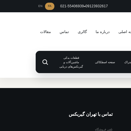
•
021-55406939
09123932617
EN
FA
 اصلی
درباره ما
گالری
تماس
مقالات
قطعات یدکی
تراک
صفحه اصطکاکی
ماشین‌آلات و
گیربکس‌های دریایی
تماس با تهران گیربکس
تلفن فروشگاه