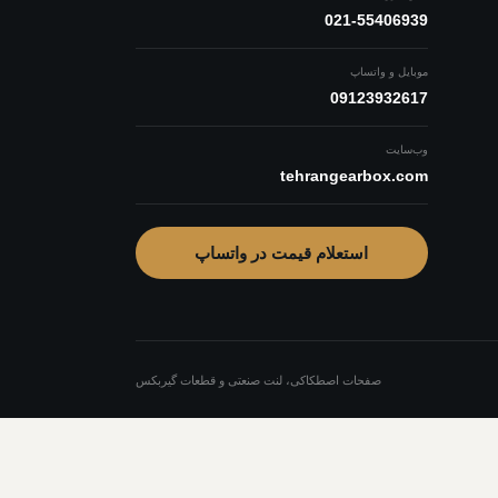
021-55406939
موبایل و واتساپ
09123932617
وب‌سایت
tehrangearbox.com
استعلام قیمت در واتساپ
صفحات اصطکاکی، لنت صنعتی و قطعات گیربکس