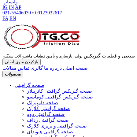
واتساپ
IG
IN
AP
021-55406939
•
09123932617
FA
EN
صنعتی و قطعات گیربکس
تولید، بازسازی و تأمین قطعات ماشین‌آلات سنگین
بازکردن منوی اصلی
صفحه اصلی
درباره ما
گالری
تماس
مقالات
محصولات
صفحه گرافیتی
صفحه گیربکس گرافیتی کاترپیلار
صفحه گیربکس گرافیتی کوماتسو
صفحه دامپتراک
صفحه گرافیتی کلارک
صفحه گرافیتی دوو
صفحه گرافیتی زداف
صفحه گرافیتی و برنزی کلارک
صفحه گرافیتی هیوندای