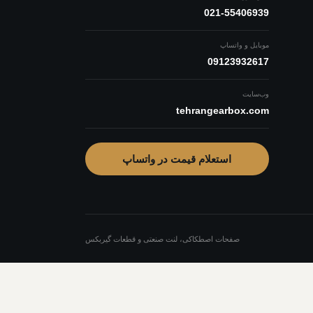
021-55406939
موبایل و واتساپ
09123932617
وب‌سایت
tehrangearbox.com
استعلام قیمت در واتساپ
صفحات اصطکاکی، لنت صنعتی و قطعات گیربکس