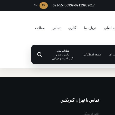
•
021-55406939
09123932617
EN
FA
 اصلی
درباره ما
گالری
تماس
مقالات
قطعات یدکی
تراک
صفحه اصطکاکی
ماشین‌آلات و
گیربکس‌های دریایی
تماس با تهران گیربکس
تلفن فروشگاه